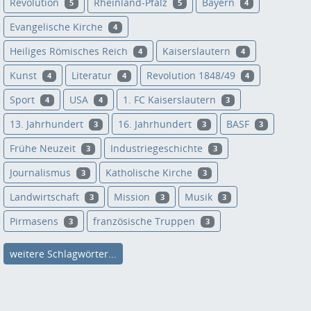
Revolution
Rheinland-Pfalz
Bayern
5
5
4
Evangelische Kirche
4
Heiliges Römisches Reich
Kaiserslautern
4
4
Kunst
Literatur
Revolution 1848/49
4
4
4
Sport
USA
1. FC Kaiserslautern
4
4
3
13. Jahrhundert
16. Jahrhundert
BASF
3
3
3
Frühe Neuzeit
Industriegeschichte
3
3
Journalismus
Katholische Kirche
3
3
Landwirtschaft
Mission
Musik
3
3
3
Pirmasens
französische Truppen
3
3
weitere Schlagwörter...