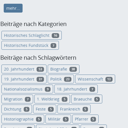
mehr...
Beiträge nach Kategorien
Historisches Schlaglicht
16
Historisches Fundstück
7
Beiträge nach Schlagwörtern
20. Jahrhundert
Biografie
53
38
19. Jahrhundert
Politik
Wissenschaft
37
23
13
Nationalsozialismus
18. Jahrhundert
9
7
Migration
1. Weltkrieg
Braeuche
7
5
5
Dichtung
Feste
Frankreich
5
5
5
Historiographie
Militär
Pfarrer
5
5
5