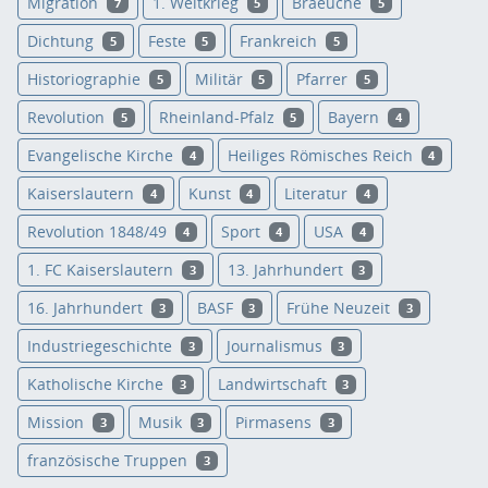
Migration
1. Weltkrieg
Braeuche
7
5
5
Dichtung
Feste
Frankreich
5
5
5
Historiographie
Militär
Pfarrer
5
5
5
Revolution
Rheinland-Pfalz
Bayern
5
5
4
Evangelische Kirche
Heiliges Römisches Reich
4
4
Kaiserslautern
Kunst
Literatur
4
4
4
Revolution 1848/49
Sport
USA
4
4
4
1. FC Kaiserslautern
13. Jahrhundert
3
3
16. Jahrhundert
BASF
Frühe Neuzeit
3
3
3
Industriegeschichte
Journalismus
3
3
Katholische Kirche
Landwirtschaft
3
3
Mission
Musik
Pirmasens
3
3
3
französische Truppen
3