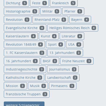
Dichtung
Feste
Frankreich
5
5
5
Historiographie
Militär
Pfarrer
5
5
5
Revolution
Rheinland-Pfalz
Bayern
5
5
4
Evangelische Kirche
Heiliges Römisches Reich
4
4
Kaiserslautern
Kunst
Literatur
4
4
4
Revolution 1848/49
Sport
USA
4
4
4
1. FC Kaiserslautern
13. Jahrhundert
3
3
16. Jahrhundert
BASF
Frühe Neuzeit
3
3
3
Industriegeschichte
Journalismus
3
3
Katholische Kirche
Landwirtschaft
3
3
Mission
Musik
Pirmasens
3
3
3
französische Truppen
3
weitere Schlagwörter...