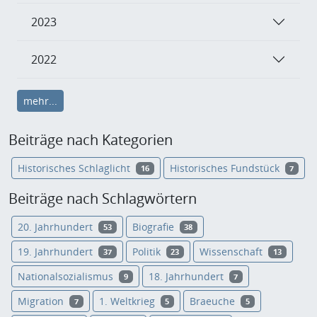
2023
2022
mehr...
Beiträge nach Kategorien
Historisches Schlaglicht
Historisches Fundstück
16
7
Beiträge nach Schlagwörtern
20. Jahrhundert
Biografie
53
38
19. Jahrhundert
Politik
Wissenschaft
37
23
13
Nationalsozialismus
18. Jahrhundert
9
7
Migration
1. Weltkrieg
Braeuche
7
5
5