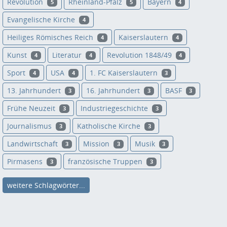
Revolution
Rheinland-Pfalz
Bayern
5
5
4
Evangelische Kirche
4
Heiliges Römisches Reich
Kaiserslautern
4
4
Kunst
Literatur
Revolution 1848/49
4
4
4
Sport
USA
1. FC Kaiserslautern
4
4
3
13. Jahrhundert
16. Jahrhundert
BASF
3
3
3
Frühe Neuzeit
Industriegeschichte
3
3
Journalismus
Katholische Kirche
3
3
Landwirtschaft
Mission
Musik
3
3
3
Pirmasens
französische Truppen
3
3
weitere Schlagwörter...