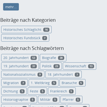
mehr...
Beiträge nach Kategorien
Historisches Schlaglicht
16
Historisches Fundstück
7
Beiträge nach Schlagwörtern
20. Jahrhundert
Biografie
53
38
19. Jahrhundert
Politik
Wissenschaft
37
23
13
Nationalsozialismus
18. Jahrhundert
9
7
Migration
1. Weltkrieg
Braeuche
7
5
5
Dichtung
Feste
Frankreich
5
5
5
Historiographie
Militär
Pfarrer
5
5
5