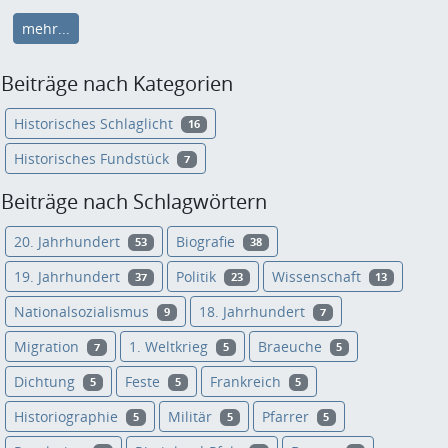
mehr...
Beiträge nach Kategorien
Historisches Schlaglicht
16
Historisches Fundstück
7
Beiträge nach Schlagwörtern
20. Jahrhundert
Biografie
53
38
19. Jahrhundert
Politik
Wissenschaft
37
23
13
Nationalsozialismus
18. Jahrhundert
9
7
Migration
1. Weltkrieg
Braeuche
7
5
5
Dichtung
Feste
Frankreich
5
5
5
Historiographie
Militär
Pfarrer
5
5
5