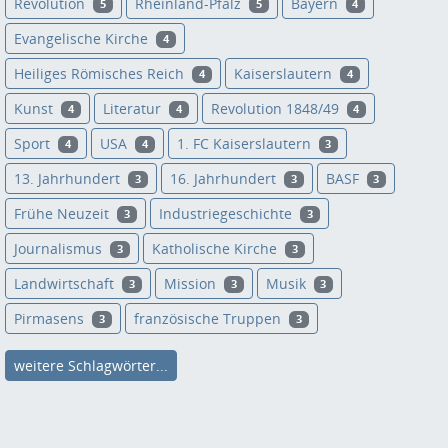
Revolution
Rheinland-Pfalz
Bayern
5
5
4
Evangelische Kirche
4
Heiliges Römisches Reich
Kaiserslautern
4
4
Kunst
Literatur
Revolution 1848/49
4
4
4
Sport
USA
1. FC Kaiserslautern
4
4
3
13. Jahrhundert
16. Jahrhundert
BASF
3
3
3
Frühe Neuzeit
Industriegeschichte
3
3
Journalismus
Katholische Kirche
3
3
Landwirtschaft
Mission
Musik
3
3
3
Pirmasens
französische Truppen
3
3
weitere Schlagwörter...