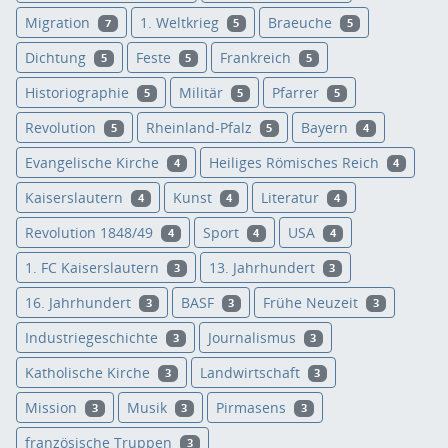
Migration
1. Weltkrieg
Braeuche
7
5
5
Dichtung
Feste
Frankreich
5
5
5
Historiographie
Militär
Pfarrer
5
5
5
Revolution
Rheinland-Pfalz
Bayern
5
5
4
Evangelische Kirche
Heiliges Römisches Reich
4
4
Kaiserslautern
Kunst
Literatur
4
4
4
Revolution 1848/49
Sport
USA
4
4
4
1. FC Kaiserslautern
13. Jahrhundert
3
3
16. Jahrhundert
BASF
Frühe Neuzeit
3
3
3
Industriegeschichte
Journalismus
3
3
Katholische Kirche
Landwirtschaft
3
3
Mission
Musik
Pirmasens
3
3
3
französische Truppen
3