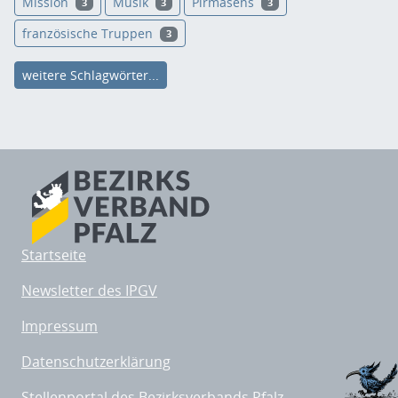
Mission
Musik
Pirmasens
3
3
3
französische Truppen
3
weitere Schlagwörter...
Startseite
Newsletter des IPGV
Impressum
Datenschutzerklärung
Stellenportal des Bezirksverbands Pfalz