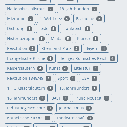
Nationalsozialismus
18. Jahrhundert
9
7
Migration
1. Weltkrieg
Braeuche
7
5
5
Dichtung
Feste
Frankreich
5
5
5
Historiographie
Militär
Pfarrer
5
5
5
Revolution
Rheinland-Pfalz
Bayern
5
5
4
Evangelische Kirche
Heiliges Römisches Reich
4
4
Kaiserslautern
Kunst
Literatur
4
4
4
Revolution 1848/49
Sport
USA
4
4
4
1. FC Kaiserslautern
13. Jahrhundert
3
3
16. Jahrhundert
BASF
Frühe Neuzeit
3
3
3
Industriegeschichte
Journalismus
3
3
Katholische Kirche
Landwirtschaft
3
3