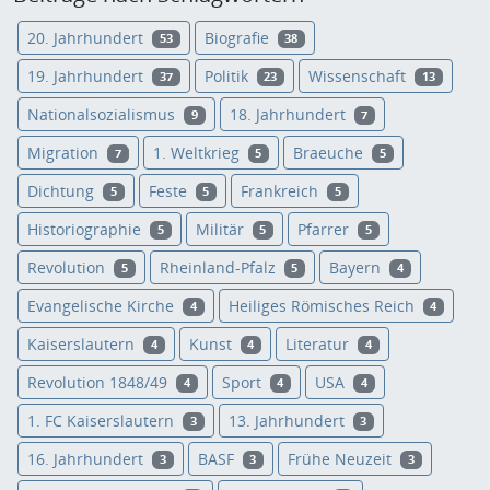
20. Jahrhundert
Biografie
53
38
19. Jahrhundert
Politik
Wissenschaft
37
23
13
Nationalsozialismus
18. Jahrhundert
9
7
Migration
1. Weltkrieg
Braeuche
7
5
5
Dichtung
Feste
Frankreich
5
5
5
Historiographie
Militär
Pfarrer
5
5
5
Revolution
Rheinland-Pfalz
Bayern
5
5
4
Evangelische Kirche
Heiliges Römisches Reich
4
4
Kaiserslautern
Kunst
Literatur
4
4
4
Revolution 1848/49
Sport
USA
4
4
4
1. FC Kaiserslautern
13. Jahrhundert
3
3
16. Jahrhundert
BASF
Frühe Neuzeit
3
3
3