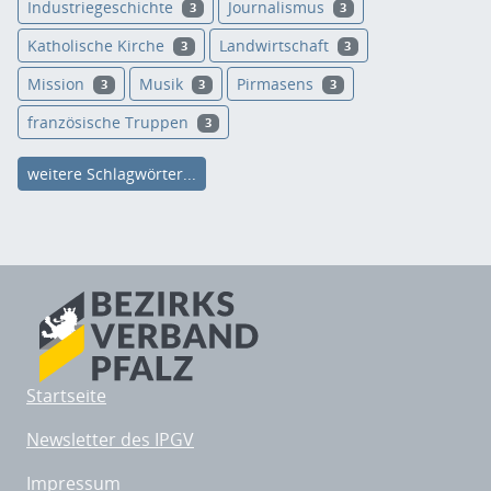
Industriegeschichte
Journalismus
3
3
Katholische Kirche
Landwirtschaft
3
3
Mission
Musik
Pirmasens
3
3
3
französische Truppen
3
weitere Schlagwörter...
Startseite
Newsletter des IPGV
Impressum