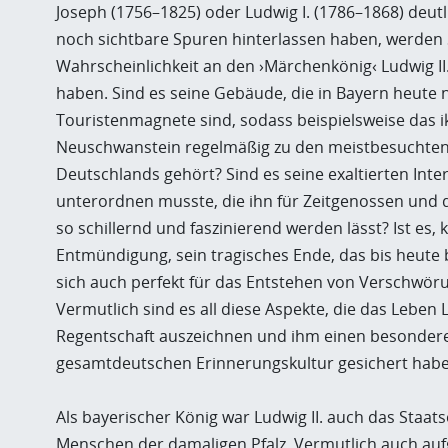
Joseph (1756–1825) oder Ludwig I. (1786–1868) deut
noch sichtbare Spuren hinterlassen haben, werden 
Wahrscheinlichkeit an den ›Märchenkönig‹ Ludwig II
haben. Sind es seine Gebäude, die in Bayern heute 
Touristenmagnete sind, sodass beispielsweise das i
Neuschwanstein regelmäßig zu den meistbesuchten
Deutschlands gehört? Sind es seine exaltierten Inter
unterordnen musste, die ihn für Zeitgenossen un
so schillernd und faszinierend werden lässt? Ist es, 
Entmündigung, sein tragisches Ende, das bis heute 
sich auch perfekt für das Entstehen von Verschwö
Vermutlich sind es all diese Aspekte, die das Leben 
Regentschaft auszeichnen und ihm einen besonderen
gesamtdeutschen Erinnerungskultur gesichert habe
Als bayerischer König war Ludwig II. auch das Staa
Menschen der damaligen Pfalz. Vermutlich auch au