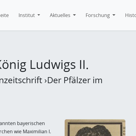
eite
Institut
Aktuelles
Forschung
Hist
önig Ludwigs II.
eitschrift ›Der Pfälzer im
kannten bayerischen
chen wie Maximilian I.