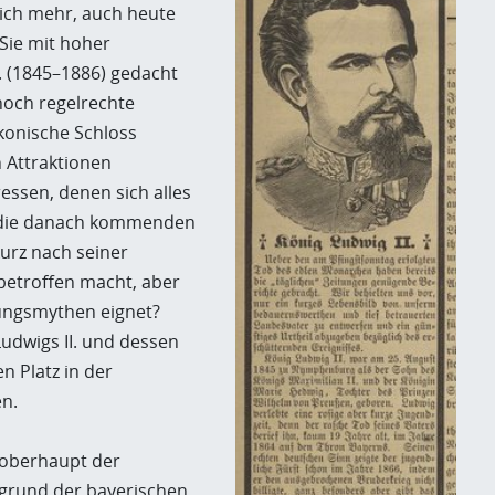
lich mehr, auch heute
Sie mit hoher
. (1845–1886) gedacht
noch regelrechte
konische Schloss
 Attraktionen
essen, denen sich alles
d die danach kommenden
kurz nach seiner
betroffen macht, aber
rungsmythen eignet?
Ludwigs II. und dessen
 Platz in der
n.
tsoberhaupt der
fgrund der bayerischen