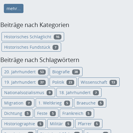
mehr...
Beiträge nach Kategorien
Historisches Schlaglicht
16
Historisches Fundstück
7
Beiträge nach Schlagwörtern
20. Jahrhundert
Biografie
53
38
19. Jahrhundert
Politik
Wissenschaft
37
23
13
Nationalsozialismus
18. Jahrhundert
9
7
Migration
1. Weltkrieg
Braeuche
7
5
5
Dichtung
Feste
Frankreich
5
5
5
Historiographie
Militär
Pfarrer
5
5
5