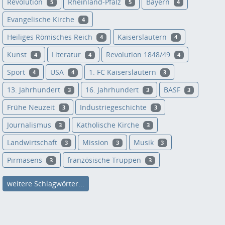
Revolution
Rheinland-Pfalz
Bayern
5
5
4
Evangelische Kirche
4
Heiliges Römisches Reich
Kaiserslautern
4
4
Kunst
Literatur
Revolution 1848/49
4
4
4
Sport
USA
1. FC Kaiserslautern
4
4
3
13. Jahrhundert
16. Jahrhundert
BASF
3
3
3
Frühe Neuzeit
Industriegeschichte
3
3
Journalismus
Katholische Kirche
3
3
Landwirtschaft
Mission
Musik
3
3
3
Pirmasens
französische Truppen
3
3
weitere Schlagwörter...