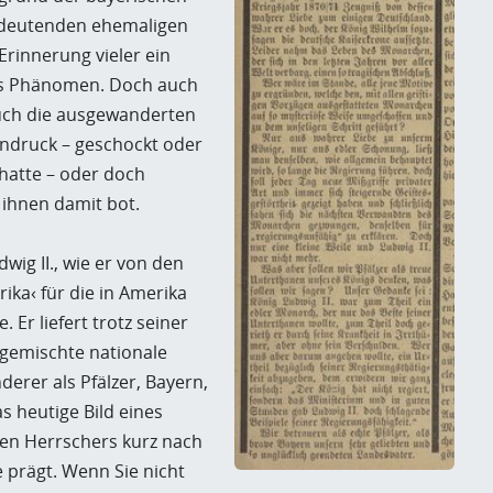
 bedeutenden ehemaligen
r Erinnerung vieler ein
es Phänomen. Doch auch
auch die ausgewanderten
Eindruck – geschockt oder
 hatte – oder doch
 ihnen damit bot.
ig II., wie er von den
ika‹ für die in Amerika
Er liefert trotz seiner
s gemischte nationale
rer als Pfälzer, Bayern,
s heutige Bild eines
en Herrschers kurz nach
 prägt. Wenn Sie nicht