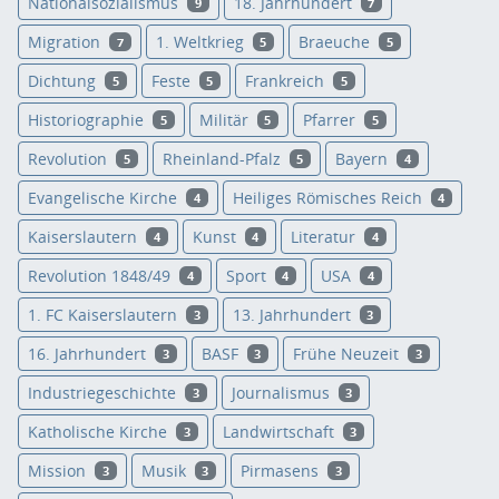
Nationalsozialismus
18. Jahrhundert
9
7
Migration
1. Weltkrieg
Braeuche
7
5
5
Dichtung
Feste
Frankreich
5
5
5
Historiographie
Militär
Pfarrer
5
5
5
Revolution
Rheinland-Pfalz
Bayern
5
5
4
Evangelische Kirche
Heiliges Römisches Reich
4
4
Kaiserslautern
Kunst
Literatur
4
4
4
Revolution 1848/49
Sport
USA
4
4
4
1. FC Kaiserslautern
13. Jahrhundert
3
3
16. Jahrhundert
BASF
Frühe Neuzeit
3
3
3
Industriegeschichte
Journalismus
3
3
Katholische Kirche
Landwirtschaft
3
3
Mission
Musik
Pirmasens
3
3
3