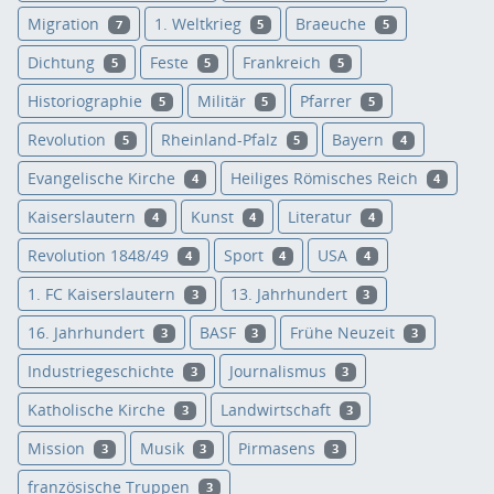
Migration
1. Weltkrieg
Braeuche
7
5
5
Dichtung
Feste
Frankreich
5
5
5
Historiographie
Militär
Pfarrer
5
5
5
Revolution
Rheinland-Pfalz
Bayern
5
5
4
Evangelische Kirche
Heiliges Römisches Reich
4
4
Kaiserslautern
Kunst
Literatur
4
4
4
Revolution 1848/49
Sport
USA
4
4
4
1. FC Kaiserslautern
13. Jahrhundert
3
3
16. Jahrhundert
BASF
Frühe Neuzeit
3
3
3
Industriegeschichte
Journalismus
3
3
Katholische Kirche
Landwirtschaft
3
3
Mission
Musik
Pirmasens
3
3
3
französische Truppen
3