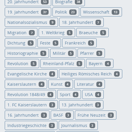
20. Jahrhundert
Biografie
53
38
19. Jahrhundert
Politik
Wissenschaft
37
23
13
Nationalsozialismus
18. Jahrhundert
9
7
Migration
1. Weltkrieg
Braeuche
7
5
5
Dichtung
Feste
Frankreich
5
5
5
Historiographie
Militär
Pfarrer
5
5
5
Revolution
Rheinland-Pfalz
Bayern
5
5
4
Evangelische Kirche
Heiliges Römisches Reich
4
4
Kaiserslautern
Kunst
Literatur
4
4
4
Revolution 1848/49
Sport
USA
4
4
4
1. FC Kaiserslautern
13. Jahrhundert
3
3
16. Jahrhundert
BASF
Frühe Neuzeit
3
3
3
Industriegeschichte
Journalismus
3
3