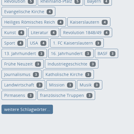
Revolution
Rheinland-Pfalz
Bayern
5
5
4
Evangelische Kirche
4
Heiliges Römisches Reich
Kaiserslautern
4
4
Kunst
Literatur
Revolution 1848/49
4
4
4
Sport
USA
1. FC Kaiserslautern
4
4
3
13. Jahrhundert
16. Jahrhundert
BASF
3
3
3
Frühe Neuzeit
Industriegeschichte
3
3
Journalismus
Katholische Kirche
3
3
Landwirtschaft
Mission
Musik
3
3
3
Pirmasens
französische Truppen
3
3
weitere Schlagwörter...