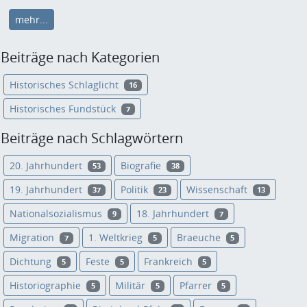
mehr...
Beiträge nach Kategorien
Historisches Schlaglicht
16
Historisches Fundstück
7
Beiträge nach Schlagwörtern
20. Jahrhundert
Biografie
53
38
19. Jahrhundert
Politik
Wissenschaft
37
23
13
Nationalsozialismus
18. Jahrhundert
9
7
Migration
1. Weltkrieg
Braeuche
7
5
5
Dichtung
Feste
Frankreich
5
5
5
Historiographie
Militär
Pfarrer
5
5
5