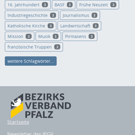
16. Jahrhundert
BASF
Frühe Neuzeit
3
3
3
Industriegeschichte
Journalismus
3
3
Katholische Kirche
Landwirtschaft
3
3
Mission
Musik
Pirmasens
3
3
3
französische Truppen
3
weitere Schlagwörter...
Startseite
Newsletter des IPGV