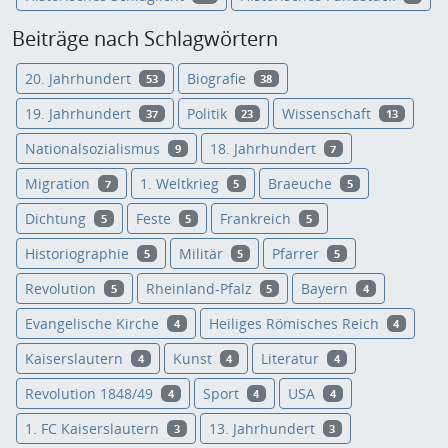
Beiträge nach Schlagwörtern
20. Jahrhundert
Biografie
53
38
19. Jahrhundert
Politik
Wissenschaft
37
23
13
Nationalsozialismus
18. Jahrhundert
9
7
Migration
1. Weltkrieg
Braeuche
7
5
5
Dichtung
Feste
Frankreich
5
5
5
Historiographie
Militär
Pfarrer
5
5
5
Revolution
Rheinland-Pfalz
Bayern
5
5
4
Evangelische Kirche
Heiliges Römisches Reich
4
4
Kaiserslautern
Kunst
Literatur
4
4
4
Revolution 1848/49
Sport
USA
4
4
4
1. FC Kaiserslautern
13. Jahrhundert
3
3