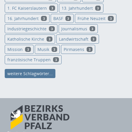
1. FC Kaiserslautern
13. Jahrhundert
3
3
16. Jahrhundert
BASF
Frühe Neuzeit
3
3
3
Industriegeschichte
Journalismus
3
3
Katholische Kirche
Landwirtschaft
3
3
Mission
Musik
Pirmasens
3
3
3
französische Truppen
3
weitere Schlagwörter...