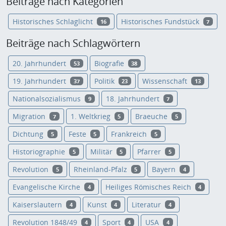
Beiträge nach Kategorien
Historisches Schlaglicht
Historisches Fundstück
16
7
Beiträge nach Schlagwörtern
20. Jahrhundert
Biografie
53
38
19. Jahrhundert
Politik
Wissenschaft
37
23
13
Nationalsozialismus
18. Jahrhundert
9
7
Migration
1. Weltkrieg
Braeuche
7
5
5
Dichtung
Feste
Frankreich
5
5
5
Historiographie
Militär
Pfarrer
5
5
5
Revolution
Rheinland-Pfalz
Bayern
5
5
4
Evangelische Kirche
Heiliges Römisches Reich
4
4
Kaiserslautern
Kunst
Literatur
4
4
4
Revolution 1848/49
Sport
USA
4
4
4