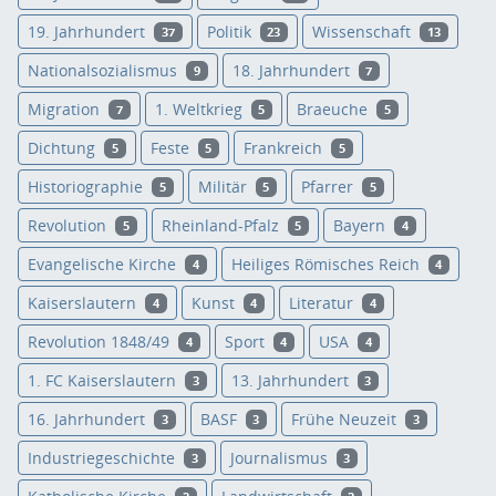
19. Jahrhundert
Politik
Wissenschaft
37
23
13
Nationalsozialismus
18. Jahrhundert
9
7
Migration
1. Weltkrieg
Braeuche
7
5
5
Dichtung
Feste
Frankreich
5
5
5
Historiographie
Militär
Pfarrer
5
5
5
Revolution
Rheinland-Pfalz
Bayern
5
5
4
Evangelische Kirche
Heiliges Römisches Reich
4
4
Kaiserslautern
Kunst
Literatur
4
4
4
Revolution 1848/49
Sport
USA
4
4
4
1. FC Kaiserslautern
13. Jahrhundert
3
3
16. Jahrhundert
BASF
Frühe Neuzeit
3
3
3
Industriegeschichte
Journalismus
3
3