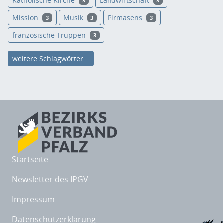
Katholische Kirche
Landwirtschaft
3
3
Mission
Musik
Pirmasens
3
3
3
französische Truppen
3
weitere Schlagwörter...
Startseite
Newsletter des IPGV
Impressum
Datenschutzerklärung