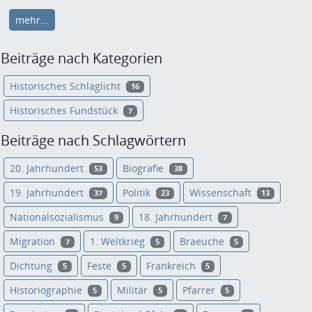
mehr...
Beiträge nach Kategorien
Historisches Schlaglicht
16
Historisches Fundstück
7
Beiträge nach Schlagwörtern
20. Jahrhundert
Biografie
53
38
19. Jahrhundert
Politik
Wissenschaft
37
23
13
Nationalsozialismus
18. Jahrhundert
9
7
Migration
1. Weltkrieg
Braeuche
7
5
5
Dichtung
Feste
Frankreich
5
5
5
Historiographie
Militär
Pfarrer
5
5
5