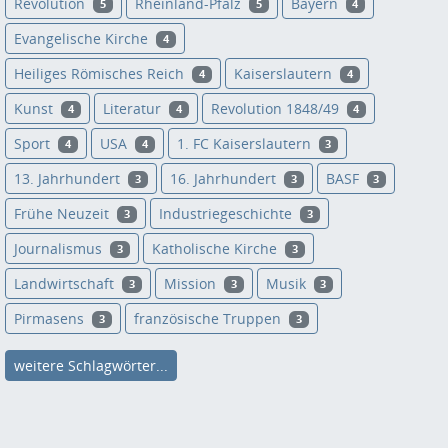
Revolution
Rheinland-Pfalz
Bayern
5
5
4
Evangelische Kirche
4
Heiliges Römisches Reich
Kaiserslautern
4
4
Kunst
Literatur
Revolution 1848/49
4
4
4
Sport
USA
1. FC Kaiserslautern
4
4
3
13. Jahrhundert
16. Jahrhundert
BASF
3
3
3
Frühe Neuzeit
Industriegeschichte
3
3
Journalismus
Katholische Kirche
3
3
Landwirtschaft
Mission
Musik
3
3
3
Pirmasens
französische Truppen
3
3
weitere Schlagwörter...