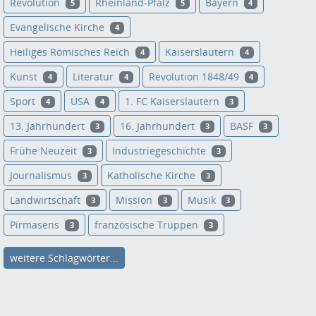
Revolution
Rheinland-Pfalz
Bayern
5
5
4
Evangelische Kirche
4
Heiliges Römisches Reich
Kaiserslautern
4
4
Kunst
Literatur
Revolution 1848/49
4
4
4
Sport
USA
1. FC Kaiserslautern
4
4
3
13. Jahrhundert
16. Jahrhundert
BASF
3
3
3
Frühe Neuzeit
Industriegeschichte
3
3
Journalismus
Katholische Kirche
3
3
Landwirtschaft
Mission
Musik
3
3
3
Pirmasens
französische Truppen
3
3
weitere Schlagwörter...