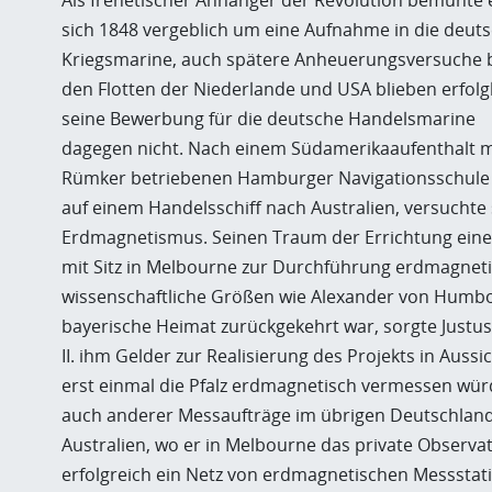
Als frenetischer Anhänger der Revolution bemühte 
sich 1848 vergeblich um eine Aufnahme in die deut
Kriegsmarine, auch spätere Anheuerungsversuche 
den Flotten der Niederlande und USA blieben erfolg
seine Bewerbung für die deutsche Handelsmarine
dagegen nicht. Nach einem Südamerikaaufenthalt 
Rümker betriebenen Hamburger Navigationsschule i
auf einem Handelsschiff nach Australien, versuchte
Erdmagnetismus. Seinen Traum der Errichtung ein
mit Sitz in Melbourne zur Durchführung erdmagne
wissenschaftliche Größen wie Alexander von Humb
bayerische Heimat zurückgekehrt war, sorgte Justus
II. ihm Gelder zur Realisierung des Projekts in Auss
erst einmal die Pfalz erdmagnetisch vermessen wür
auch anderer Messaufträge im übrigen Deutschland
Australien, wo er in Melbourne das private Observa
erfolgreich ein Netz von erdmagnetischen Messstatio