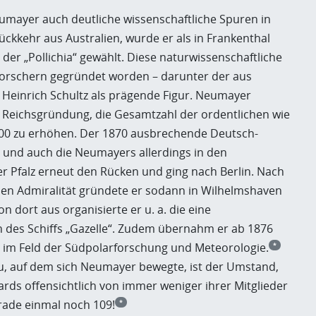
umayer auch deutliche wissenschaftliche Spuren in
Rückkehr aus Australien, wurde er als in Frankenthal
der „Pollichia“ gewählt. Diese naturwissenschaftliche
rforschern gegründet worden – darunter der aus
Heinrich Schultz als prägende Figur. Neumayer
r Reichsgründung, die Gesamtzahl der ordentlichen wie
 500 zu erhöhen. Der 1870 ausbrechende Deutsch-
ia“ und auch die Neumayers allerdings in den
r Pfalz erneut den Rücken und ging nach Berlin. Nach
en Admiralität gründete er sodann in Wilhelmshaven
 dort aus organisierte er u. a. die eine
des Schiffs „Gazelle“. Zudem übernahm er ab 1876
e im Feld der Südpolarforschung und Meteorologie.
*
au, auf dem sich Neumayer bewegte, ist der Umstand,
dards offensichtlich von immer weniger ihrer Mitglieder
rade einmal noch 109!
*