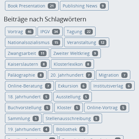
Book Presentation
Publishing News
21
9
Beiträge nach Schlagwörtern
Vortrag
IPGV
Tagung
46
34
22
Nationalsozialismus
Veranstaltung
15
12
Zwangsarbeit
Zweiter Weltkrieg
11
9
Kaiserslautern
Klosterlexikon
8
8
Paläographie
20. Jahrhundert
Migration
8
7
7
Online-Beratung
Exkursion
Institutsverlag
7
6
6
18. Jahrhundert
Ausstellung
5
5
Buchvorstellung
Kloster
Online-Vortrag
5
5
5
Sammlung
Stellenausschreibung
5
5
19. Jahrhundert
Bibliothek
4
4