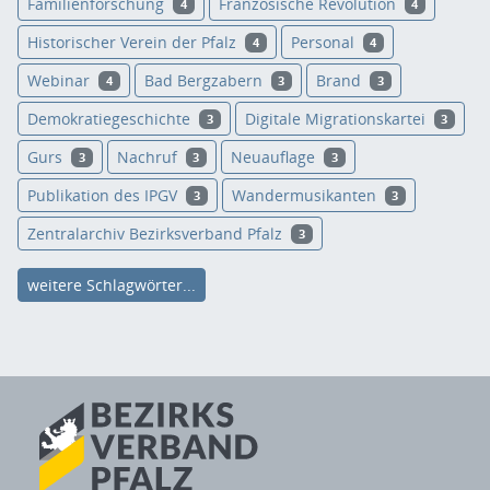
Familienforschung
Französische Revolution
4
4
Historischer Verein der Pfalz
Personal
4
4
Webinar
Bad Bergzabern
Brand
4
3
3
Demokratiegeschichte
Digitale Migrationskartei
3
3
Gurs
Nachruf
Neuauflage
3
3
3
Publikation des IPGV
Wandermusikanten
3
3
Zentralarchiv Bezirksverband Pfalz
3
weitere Schlagwörter...