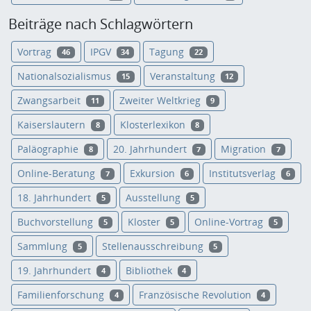
Beiträge nach Schlagwörtern
Vortrag
IPGV
Tagung
46
34
22
Nationalsozialismus
Veranstaltung
15
12
Zwangsarbeit
Zweiter Weltkrieg
11
9
Kaiserslautern
Klosterlexikon
8
8
Paläographie
20. Jahrhundert
Migration
8
7
7
Online-Beratung
Exkursion
Institutsverlag
7
6
6
18. Jahrhundert
Ausstellung
5
5
Buchvorstellung
Kloster
Online-Vortrag
5
5
5
Sammlung
Stellenausschreibung
5
5
19. Jahrhundert
Bibliothek
4
4
Familienforschung
Französische Revolution
4
4