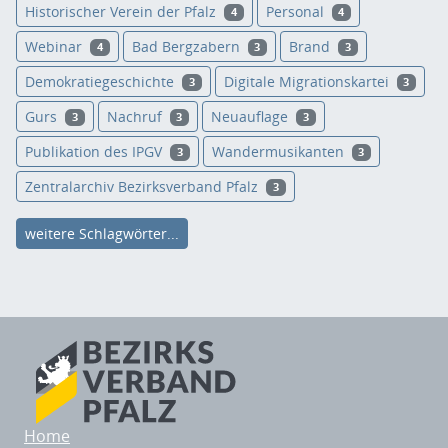
Historischer Verein der Pfalz
Personal
4
4
Webinar
Bad Bergzabern
Brand
4
3
3
Demokratiegeschichte
Digitale Migrationskartei
3
3
Gurs
Nachruf
Neuauflage
3
3
3
Publikation des IPGV
Wandermusikanten
3
3
Zentralarchiv Bezirksverband Pfalz
3
weitere Schlagwörter...
Home