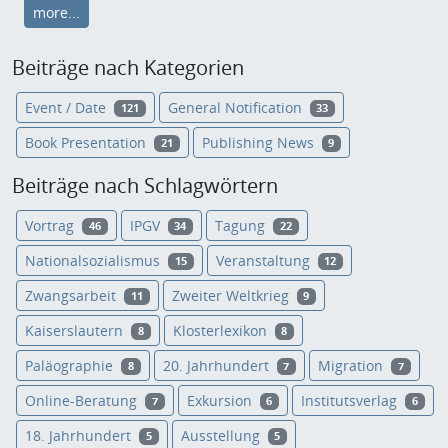
more...
Beiträge nach Kategorien
Event / Date
General Notification
121
33
Book Presentation
Publishing News
21
9
Beiträge nach Schlagwörtern
Vortrag
IPGV
Tagung
46
34
22
Nationalsozialismus
Veranstaltung
15
12
Zwangsarbeit
Zweiter Weltkrieg
11
9
Kaiserslautern
Klosterlexikon
8
8
Paläographie
20. Jahrhundert
Migration
8
7
7
Online-Beratung
Exkursion
Institutsverlag
7
6
6
18. Jahrhundert
Ausstellung
5
5