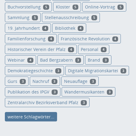
Buchvorstellung
Kloster
Online-Vortrag
5
5
5
Sammlung
Stellenausschreibung
5
5
19. Jahrhundert
Bibliothek
4
4
Familienforschung
Französische Revolution
4
4
Historischer Verein der Pfalz
Personal
4
4
Webinar
Bad Bergzabern
Brand
4
3
3
Demokratiegeschichte
Digitale Migrationskartei
3
3
Gurs
Nachruf
Neuauflage
3
3
3
Publikation des IPGV
Wandermusikanten
3
3
Zentralarchiv Bezirksverband Pfalz
3
weitere Schlagwörter...