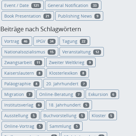
Event / Date
General Notification
121
33
Book Presentation
Publishing News
21
9
Beiträge nach Schlagwörtern
Vortrag
IPGV
Tagung
46
34
22
Nationalsozialismus
Veranstaltung
15
12
Zwangsarbeit
Zweiter Weltkrieg
11
9
Kaiserslautern
Klosterlexikon
8
8
Paläographie
20. Jahrhundert
8
7
Migration
Online-Beratung
Exkursion
7
7
6
Institutsverlag
18. Jahrhundert
6
5
Ausstellung
Buchvorstellung
Kloster
5
5
5
Online-Vortrag
Sammlung
5
5