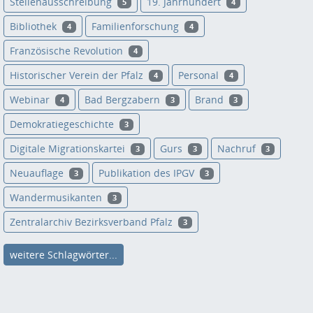
Stellenausschreibung
19. Jahrhundert
5
4
Bibliothek
Familienforschung
4
4
Französische Revolution
4
Historischer Verein der Pfalz
Personal
4
4
Webinar
Bad Bergzabern
Brand
4
3
3
Demokratiegeschichte
3
Digitale Migrationskartei
Gurs
Nachruf
3
3
3
Neuauflage
Publikation des IPGV
3
3
Wandermusikanten
3
Zentralarchiv Bezirksverband Pfalz
3
weitere Schlagwörter...