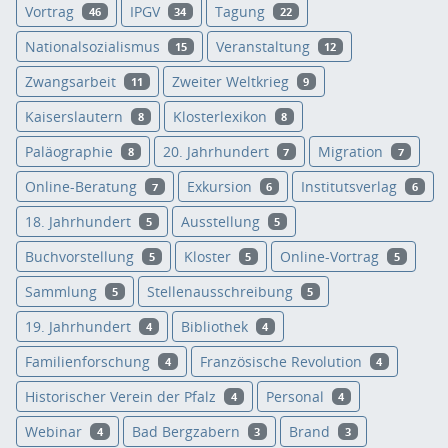
Vortrag
IPGV
Tagung
46
34
22
Nationalsozialismus
Veranstaltung
15
12
Zwangsarbeit
Zweiter Weltkrieg
11
9
Kaiserslautern
Klosterlexikon
8
8
Paläographie
20. Jahrhundert
Migration
8
7
7
Online-Beratung
Exkursion
Institutsverlag
7
6
6
18. Jahrhundert
Ausstellung
5
5
Buchvorstellung
Kloster
Online-Vortrag
5
5
5
Sammlung
Stellenausschreibung
5
5
19. Jahrhundert
Bibliothek
4
4
Familienforschung
Französische Revolution
4
4
Historischer Verein der Pfalz
Personal
4
4
Webinar
Bad Bergzabern
Brand
4
3
3