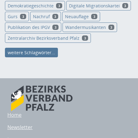
Demokratiegeschichte
Digitale Migrationskartei
3
3
Gurs
Nachruf
Neuauflage
3
3
3
Publikation des IPGV
Wandermusikanten
3
3
Zentralarchiv Bezirksverband Pfalz
3
weitere Schlagwörter...
Home
Newsletter