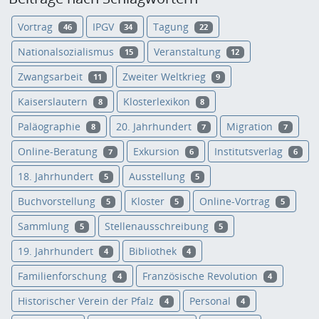
Vortrag
IPGV
Tagung
46
34
22
Nationalsozialismus
Veranstaltung
15
12
Zwangsarbeit
Zweiter Weltkrieg
11
9
Kaiserslautern
Klosterlexikon
8
8
Paläographie
20. Jahrhundert
Migration
8
7
7
Online-Beratung
Exkursion
Institutsverlag
7
6
6
18. Jahrhundert
Ausstellung
5
5
Buchvorstellung
Kloster
Online-Vortrag
5
5
5
Sammlung
Stellenausschreibung
5
5
19. Jahrhundert
Bibliothek
4
4
Familienforschung
Französische Revolution
4
4
Historischer Verein der Pfalz
Personal
4
4