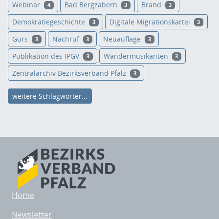
Webinar
Bad Bergzabern
Brand
4
3
3
Demokratiegeschichte
Digitale Migrationskartei
3
3
Gurs
Nachruf
Neuauflage
3
3
3
Publikation des IPGV
Wandermusikanten
3
3
Zentralarchiv Bezirksverband Pfalz
3
weitere Schlagwörter...
Home
Newsletter