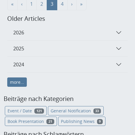
«
‹
1
2
3
4
›
»
Older Articles
2026
2025
2024
more...
Beiträge nach Kategorien
Event / Date
General Notification
121
33
Book Presentation
Publishing News
21
9
Beiträge nach Schlagwörtern