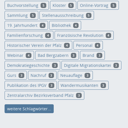
Buchvorstellung
Kloster
Online-Vortrag
5
5
5
Sammlung
Stellenausschreibung
5
5
19. Jahrhundert
Bibliothek
4
4
Familienforschung
Französische Revolution
4
4
Historischer Verein der Pfalz
Personal
4
4
Webinar
Bad Bergzabern
Brand
4
3
3
Demokratiegeschichte
Digitale Migrationskartei
3
3
Gurs
Nachruf
Neuauflage
3
3
3
Publikation des IPGV
Wandermusikanten
3
3
Zentralarchiv Bezirksverband Pfalz
3
weitere Schlagwörter...