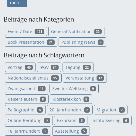
more...
Beiträge nach Kategorien
Event / Date
General Notification
121
33
Book Presentation
Publishing News
21
9
Beiträge nach Schlagwörtern
Vortrag
IPGV
Tagung
46
34
22
Nationalsozialismus
Veranstaltung
15
12
Zwangsarbeit
Zweiter Weltkrieg
11
9
Kaiserslautern
Klosterlexikon
8
8
Paläographie
20. Jahrhundert
Migration
8
7
7
Online-Beratung
Exkursion
Institutsverlag
7
6
6
18. Jahrhundert
Ausstellung
5
5