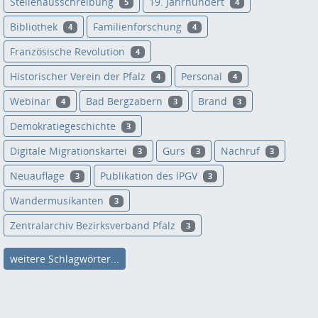
Stellenausschreibung
19. Jahrhundert
5
4
Bibliothek
Familienforschung
4
4
Französische Revolution
4
Historischer Verein der Pfalz
Personal
4
4
Webinar
Bad Bergzabern
Brand
4
3
3
Demokratiegeschichte
3
Digitale Migrationskartei
Gurs
Nachruf
3
3
3
Neuauflage
Publikation des IPGV
3
3
Wandermusikanten
3
Zentralarchiv Bezirksverband Pfalz
3
weitere Schlagwörter...