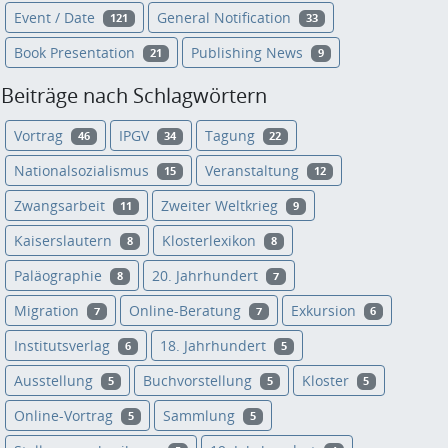
Event / Date
General Notification
121
33
Book Presentation
Publishing News
21
9
Beiträge nach Schlagwörtern
Vortrag
IPGV
Tagung
46
34
22
Nationalsozialismus
Veranstaltung
15
12
Zwangsarbeit
Zweiter Weltkrieg
11
9
Kaiserslautern
Klosterlexikon
8
8
Paläographie
20. Jahrhundert
8
7
Migration
Online-Beratung
Exkursion
7
7
6
Institutsverlag
18. Jahrhundert
6
5
Ausstellung
Buchvorstellung
Kloster
5
5
5
Online-Vortrag
Sammlung
5
5