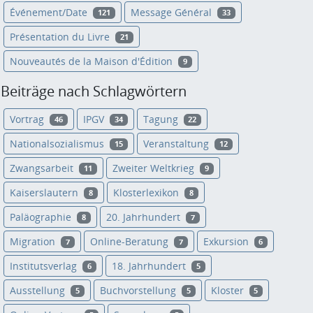
Événement/Date
Message Général
121
33
Présentation du Livre
21
Nouveautés de la Maison d'Édition
9
Beiträge nach Schlagwörtern
Vortrag
IPGV
Tagung
46
34
22
Nationalsozialismus
Veranstaltung
15
12
Zwangsarbeit
Zweiter Weltkrieg
11
9
Kaiserslautern
Klosterlexikon
8
8
Paläographie
20. Jahrhundert
8
7
Migration
Online-Beratung
Exkursion
7
7
6
Institutsverlag
18. Jahrhundert
6
5
Ausstellung
Buchvorstellung
Kloster
5
5
5