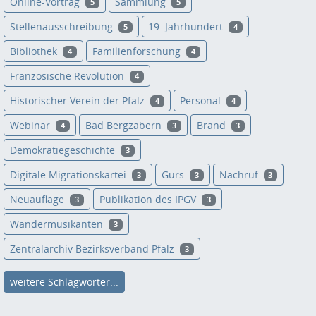
Online-Vortrag
Sammlung
5
5
Stellenausschreibung
19. Jahrhundert
5
4
Bibliothek
Familienforschung
4
4
Französische Revolution
4
Historischer Verein der Pfalz
Personal
4
4
Webinar
Bad Bergzabern
Brand
4
3
3
Demokratiegeschichte
3
Digitale Migrationskartei
Gurs
Nachruf
3
3
3
Neuauflage
Publikation des IPGV
3
3
Wandermusikanten
3
Zentralarchiv Bezirksverband Pfalz
3
weitere Schlagwörter...