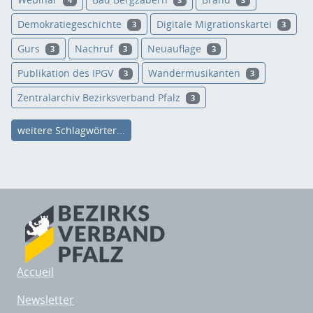
4
3
3
Demokratiegeschichte
Digitale Migrationskartei
3
3
Gurs
Nachruf
Neuauflage
3
3
3
Publikation des IPGV
Wandermusikanten
3
3
Zentralarchiv Bezirksverband Pfalz
3
weitere Schlagwörter...
Accueil
Newsletter