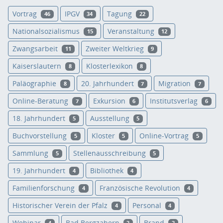
Vortrag
IPGV
Tagung
46
34
22
Nationalsozialismus
Veranstaltung
15
12
Zwangsarbeit
Zweiter Weltkrieg
11
9
Kaiserslautern
Klosterlexikon
8
8
Paläographie
20. Jahrhundert
Migration
8
7
7
Online-Beratung
Exkursion
Institutsverlag
7
6
6
18. Jahrhundert
Ausstellung
5
5
Buchvorstellung
Kloster
Online-Vortrag
5
5
5
Sammlung
Stellenausschreibung
5
5
19. Jahrhundert
Bibliothek
4
4
Familienforschung
Französische Revolution
4
4
Historischer Verein der Pfalz
Personal
4
4
Webinar
Bad Bergzabern
Brand