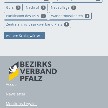
Gurs
Nachruf
Neuauflage
3
3
3
Publikation des IPGV
Wandermusikanten
3
3
Zentralarchiv Bezirksverband Pfalz
3
weitere Schlagwörter...
Accueil
Newsletter
Mentions Légales