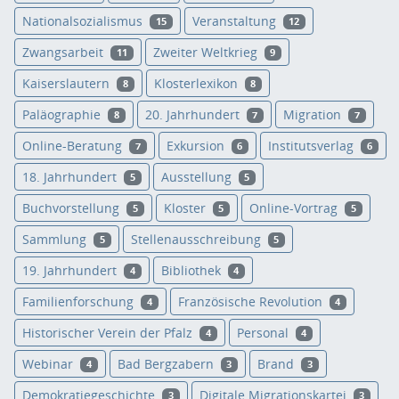
Nationalsozialismus
Veranstaltung
15
12
Zwangsarbeit
Zweiter Weltkrieg
11
9
Kaiserslautern
Klosterlexikon
8
8
Paläographie
20. Jahrhundert
Migration
8
7
7
Online-Beratung
Exkursion
Institutsverlag
7
6
6
18. Jahrhundert
Ausstellung
5
5
Buchvorstellung
Kloster
Online-Vortrag
5
5
5
Sammlung
Stellenausschreibung
5
5
19. Jahrhundert
Bibliothek
4
4
Familienforschung
Französische Revolution
4
4
Historischer Verein der Pfalz
Personal
4
4
Webinar
Bad Bergzabern
Brand
4
3
3
Demokratiegeschichte
Digitale Migrationskartei
3
3