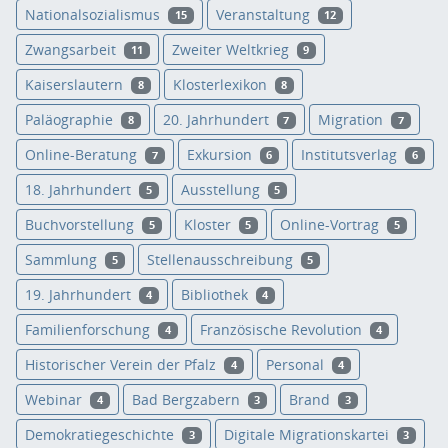
Nationalsozialismus
Veranstaltung
15
12
Zwangsarbeit
Zweiter Weltkrieg
11
9
Kaiserslautern
Klosterlexikon
8
8
Paläographie
20. Jahrhundert
Migration
8
7
7
Online-Beratung
Exkursion
Institutsverlag
7
6
6
18. Jahrhundert
Ausstellung
5
5
Buchvorstellung
Kloster
Online-Vortrag
5
5
5
Sammlung
Stellenausschreibung
5
5
19. Jahrhundert
Bibliothek
4
4
Familienforschung
Französische Revolution
4
4
Historischer Verein der Pfalz
Personal
4
4
Webinar
Bad Bergzabern
Brand
4
3
3
Demokratiegeschichte
Digitale Migrationskartei
3
3