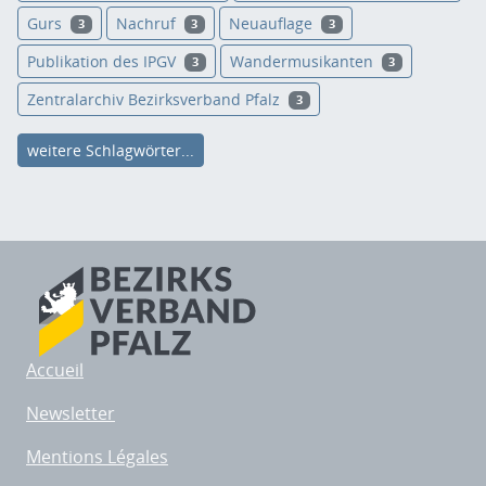
Gurs
Nachruf
Neuauflage
3
3
3
Publikation des IPGV
Wandermusikanten
3
3
Zentralarchiv Bezirksverband Pfalz
3
weitere Schlagwörter...
Accueil
Newsletter
Mentions Légales