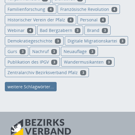
Familienforschung
Französische Revolution
4
4
Historischer Verein der Pfalz
Personal
4
4
Webinar
Bad Bergzabern
Brand
4
3
3
Demokratiegeschichte
Digitale Migrationskartei
3
3
Gurs
Nachruf
Neuauflage
3
3
3
Publikation des IPGV
Wandermusikanten
3
3
Zentralarchiv Bezirksverband Pfalz
3
weitere Schlagwörter...