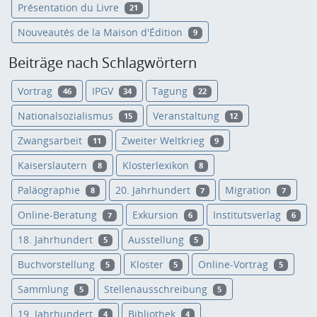
Présentation du Livre
21
Nouveautés de la Maison d'Édition
9
Beiträge nach Schlagwörtern
Vortrag
IPGV
Tagung
46
34
22
Nationalsozialismus
Veranstaltung
15
12
Zwangsarbeit
Zweiter Weltkrieg
11
9
Kaiserslautern
Klosterlexikon
8
8
Paläographie
20. Jahrhundert
Migration
8
7
7
Online-Beratung
Exkursion
Institutsverlag
7
6
6
18. Jahrhundert
Ausstellung
5
5
Buchvorstellung
Kloster
Online-Vortrag
5
5
5
Sammlung
Stellenausschreibung
5
5
19. Jahrhundert
Bibliothek
4
4