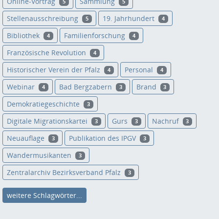
Online-Vortrag
Sammlung
5
5
Stellenausschreibung
19. Jahrhundert
5
4
Bibliothek
Familienforschung
4
4
Französische Revolution
4
Historischer Verein der Pfalz
Personal
4
4
Webinar
Bad Bergzabern
Brand
4
3
3
Demokratiegeschichte
3
Digitale Migrationskartei
Gurs
Nachruf
3
3
3
Neuauflage
Publikation des IPGV
3
3
Wandermusikanten
3
Zentralarchiv Bezirksverband Pfalz
3
weitere Schlagwörter...