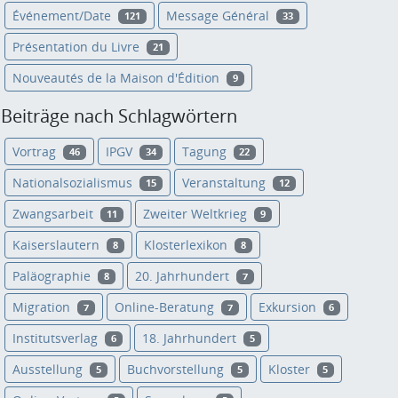
Événement/Date
Message Général
121
33
Présentation du Livre
21
Nouveautés de la Maison d'Édition
9
Beiträge nach Schlagwörtern
Vortrag
IPGV
Tagung
46
34
22
Nationalsozialismus
Veranstaltung
15
12
Zwangsarbeit
Zweiter Weltkrieg
11
9
Kaiserslautern
Klosterlexikon
8
8
Paläographie
20. Jahrhundert
8
7
Migration
Online-Beratung
Exkursion
7
7
6
Institutsverlag
18. Jahrhundert
6
5
Ausstellung
Buchvorstellung
Kloster
5
5
5