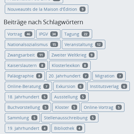
Nouveautés de la Maison d'Édition
9
Beiträge nach Schlagwörtern
Vortrag
IPGV
Tagung
46
34
22
Nationalsozialismus
Veranstaltung
15
12
Zwangsarbeit
Zweiter Weltkrieg
11
9
Kaiserslautern
Klosterlexikon
8
8
Paläographie
20. Jahrhundert
Migration
8
7
7
Online-Beratung
Exkursion
Institutsverlag
7
6
6
18. Jahrhundert
Ausstellung
5
5
Buchvorstellung
Kloster
Online-Vortrag
5
5
5
Sammlung
Stellenausschreibung
5
5
19. Jahrhundert
Bibliothek
4
4