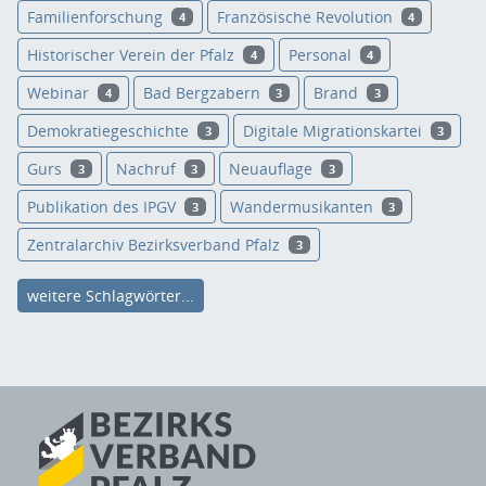
Familienforschung
Französische Revolution
4
4
Historischer Verein der Pfalz
Personal
4
4
Webinar
Bad Bergzabern
Brand
4
3
3
Demokratiegeschichte
Digitale Migrationskartei
3
3
Gurs
Nachruf
Neuauflage
3
3
3
Publikation des IPGV
Wandermusikanten
3
3
Zentralarchiv Bezirksverband Pfalz
3
weitere Schlagwörter...