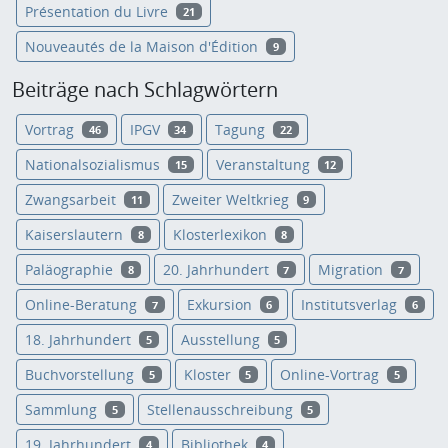
Présentation du Livre
21
Nouveautés de la Maison d'Édition
9
Beiträge nach Schlagwörtern
Vortrag
IPGV
Tagung
46
34
22
Nationalsozialismus
Veranstaltung
15
12
Zwangsarbeit
Zweiter Weltkrieg
11
9
Kaiserslautern
Klosterlexikon
8
8
Paläographie
20. Jahrhundert
Migration
8
7
7
Online-Beratung
Exkursion
Institutsverlag
7
6
6
18. Jahrhundert
Ausstellung
5
5
Buchvorstellung
Kloster
Online-Vortrag
5
5
5
Sammlung
Stellenausschreibung
5
5
19. Jahrhundert
Bibliothek
4
4