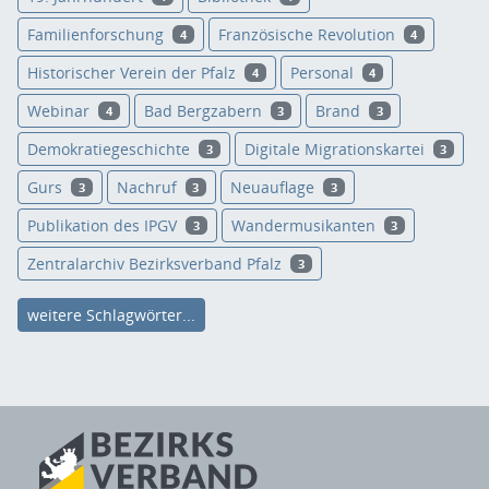
Familienforschung
Französische Revolution
4
4
Historischer Verein der Pfalz
Personal
4
4
Webinar
Bad Bergzabern
Brand
4
3
3
Demokratiegeschichte
Digitale Migrationskartei
3
3
Gurs
Nachruf
Neuauflage
3
3
3
Publikation des IPGV
Wandermusikanten
3
3
Zentralarchiv Bezirksverband Pfalz
3
weitere Schlagwörter...