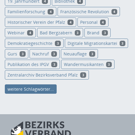
19. Jahrhundert
Bibliothek
4
4
Familienforschung
Französische Revolution
4
4
Historischer Verein der Pfalz
Personal
4
4
Webinar
Bad Bergzabern
Brand
4
3
3
Demokratiegeschichte
Digitale Migrationskartei
3
3
Gurs
Nachruf
Neuauflage
3
3
3
Publikation des IPGV
Wandermusikanten
3
3
Zentralarchiv Bezirksverband Pfalz
3
weitere Schlagwörter...