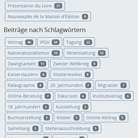
Présentation du Livre
21
Nouveautés de la Maison d'Édition
9
Beiträge nach Schlagwörtern
Vortrag
IPGV
Tagung
46
34
22
Nationalsozialismus
Veranstaltung
15
12
Zwangsarbeit
Zweiter Weltkrieg
11
9
Kaiserslautern
Klosterlexikon
8
8
Paläographie
20. Jahrhundert
Migration
8
7
7
Online-Beratung
Exkursion
Institutsverlag
7
6
6
18. Jahrhundert
Ausstellung
5
5
Buchvorstellung
Kloster
Online-Vortrag
5
5
5
Sammlung
Stellenausschreibung
5
5