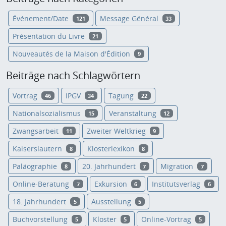
Événement/Date
Message Général
121
33
Présentation du Livre
21
Nouveautés de la Maison d'Édition
9
Beiträge nach Schlagwörtern
Vortrag
IPGV
Tagung
46
34
22
Nationalsozialismus
Veranstaltung
15
12
Zwangsarbeit
Zweiter Weltkrieg
11
9
Kaiserslautern
Klosterlexikon
8
8
Paläographie
20. Jahrhundert
Migration
8
7
7
Online-Beratung
Exkursion
Institutsverlag
7
6
6
18. Jahrhundert
Ausstellung
5
5
Buchvorstellung
Kloster
Online-Vortrag
5
5
5