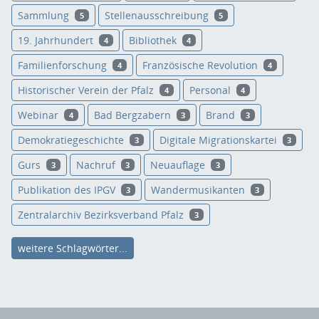
Sammlung
Stellenausschreibung
5
5
19. Jahrhundert
Bibliothek
4
4
Familienforschung
Französische Revolution
4
4
Historischer Verein der Pfalz
Personal
4
4
Webinar
Bad Bergzabern
Brand
4
3
3
Demokratiegeschichte
Digitale Migrationskartei
3
3
Gurs
Nachruf
Neuauflage
3
3
3
Publikation des IPGV
Wandermusikanten
3
3
Zentralarchiv Bezirksverband Pfalz
3
weitere Schlagwörter...