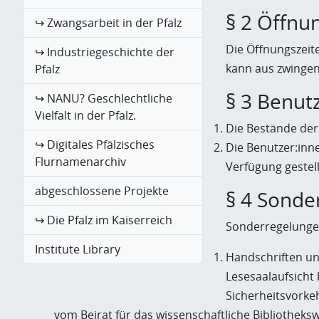
§ 2 Öffnu
↪ Zwangsarbeit in der Pfalz
Die Öffnungszeit
↪ Industriegeschichte der
kann aus zwingen
Pfalz
§ 3 Benut
↪ NANU? Geschlechtliche
Vielfalt in der Pfalz.
Die Bestände der 
↪ Digitales Pfälzisches
Die Benutzer:inn
Flurnamenarchiv
Verfügung gestell
abgeschlossene Projekte
§ 4 Sonde
↪ Die Pfalz im Kaiserreich
Sonderregelungen
Institute Library
Handschriften un
Lesesaalaufsicht
Sicherheitsvorkeh
vom Beirat für das wissenschaftliche Bibliothekswe